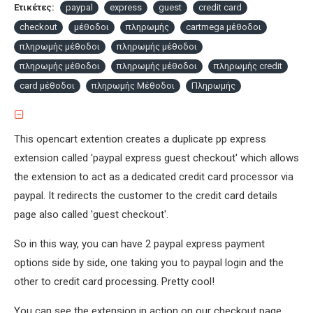
Ετικέτες:
paypal
express
guest
credit card
checkout
μέθοδοι
πληρωμής
cartmega μέθοδοι
πληρωμής μέθοδοι
πληρωμής μέθοδοι
πληρωμής μέθοδοι
πληρωμής μέθοδοι
πληρωμής credit
card μέθοδοι
πληρωμής Μέθοδοι
Πληρωμής
This opencart extention creates a duplicate pp express
extension called 'paypal express guest checkout' which allows
the extension to act as a dedicated credit card processor via
paypal. It redirects the customer to the credit card details
page also called 'guest checkout'.
So in this way, you can have 2 paypal express payment
options side by side, one taking you to paypal login and the
other to credit card processing. Pretty cool!
You can see the extension in action on our checkout page,