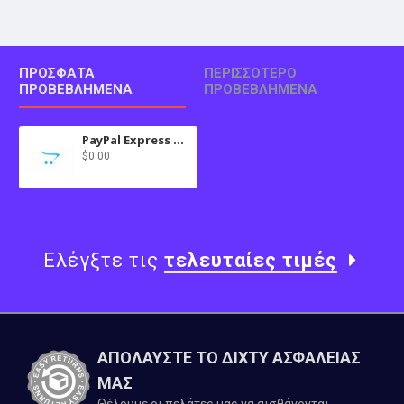
ΠΡΌΣΦΑΤΑ
ΠΕΡΙΣΣΌΤΕΡΟ
ΠΡΟΒΕΒΛΗΜΈΝΑ
ΠΡΟΒΕΒΛΗΜΈΝΑ
PayPal Express Credit Card Checkout
$0.00
Ελέγξτε τις
τελευταίες τιμές
ΑΠΟΛΑΥΣΤΕ ΤΟ ΔΙΧΤΥ ΑΣΦΑΛΕΙΑΣ
ΜΑΣ
Θέλουμε οι πελάτες μας να αισθάνονται