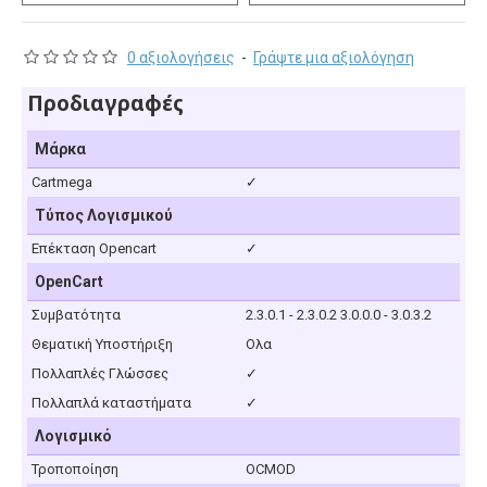
0 αξιολογήσεις
-
Γράψτε μια αξιολόγηση
Προδιαγραφές
Μάρκα
Cartmega
✓
Τύπος Λογισμικού
Επέκταση Opencart
✓
OpenCart
Συμβατότητα
2.3.0.1 - 2.3.0.2 3.0.0.0 - 3.0.3.2
Θεματική Υποστήριξη
Ολα
Πολλαπλές Γλώσσες
✓
Πολλαπλά καταστήματα
✓
Λογισμικό
Τροποποίηση
OCMOD