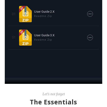
User Guide 2.x
01
Readme.zip
User Guide 3.x
01
Readme.zip
Let's not forget
The Essentials