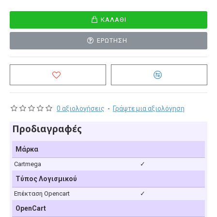
ΚΑΛΆΘΙ
ΕΡΏΤΗΣΗ
0 αξιολογήσεις
-
Γράψτε μια αξιολόγηση
Προδιαγραφές
Μάρκα
Cartmega
✓
Τύπος Λογισμικού
Επέκταση Opencart
✓
OpenCart