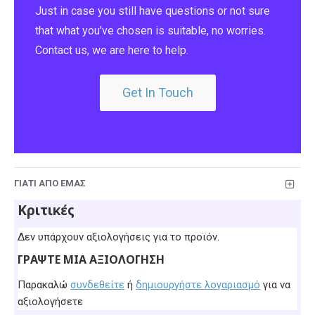
Just in case you still have questions or not sure
that what you've chosen is suitable, no worries.
Contact us, we are here to help.
Get In Touch
ΓΙΑΤΊ ΑΠΌ ΕΜΆΣ
Κριτικές
Δεν υπάρχουν αξιολογήσεις για το προϊόν.
ΓΡΆΨΤΕ ΜΙΑ ΑΞΙΟΛΌΓΗΣΗ
Παρακαλώ
συνδεθείτε
ή
δημιουργήστε λογαριασμό
για να
αξιολογήσετε