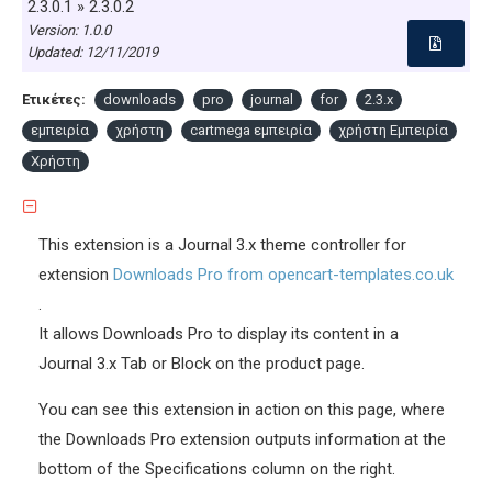
2.3.0.1 » 2.3.0.2
Version: 1.0.0
Updated:
12/11/2019
Ετικέτες:
downloads
pro
journal
for
2.3.x
εμπειρία
χρήστη
cartmega εμπειρία
χρήστη Εμπειρία
Χρήστη
This extension is a Journal 3.x theme controller for
extension
Downloads Pro from opencart-templates.co.uk
.
It allows Downloads Pro to display its content in a
Journal 3.x Tab or Block on the product page.
You can see this extension in action on this page, where
the Downloads Pro extension outputs information at the
bottom of the Specifications column on the right.