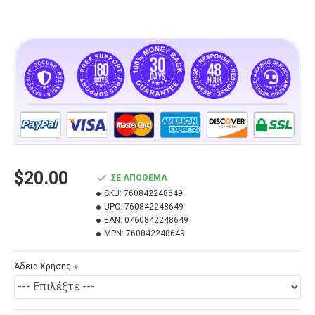
$20.00
ΣΕ ΑΠΌΘΕΜΑ
SKU:
760842248649
UPC:
760842248649
EAN:
0760842248649
MPN:
760842248649
Άδεια Χρήσης