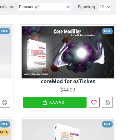
ινόμηση:
Εμφάνιση:
ΝΈΑ
ΝΈΑ
coreMod for osTicket
$44.99
ΚΑΛΆΘΙ
ΝΈΑ
ΝΈΑ
ΑΥΤΆ