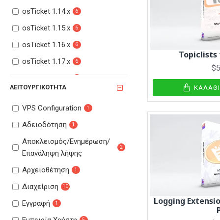
osTicket 1.14.x
6
osTicket 1.15.x
6
osTicket 1.16.x
6
Topiclists
osTicket 1.17.x
6
$5
osTicket 1.18.x
6
ΛΕΙΤΟΥΡΓΙΚΌΤΗΤΑ
ΚΑΛΆΘ
VPS Configuration
1
Αδειοδότηση
1
Αποκλεισμός/Ενημέρωση/
2
Επανάληψη λήψης
Αρχειοθέτηση
1
Διαχείριση
10
Logging Extensio
Εγγραφή
1
5