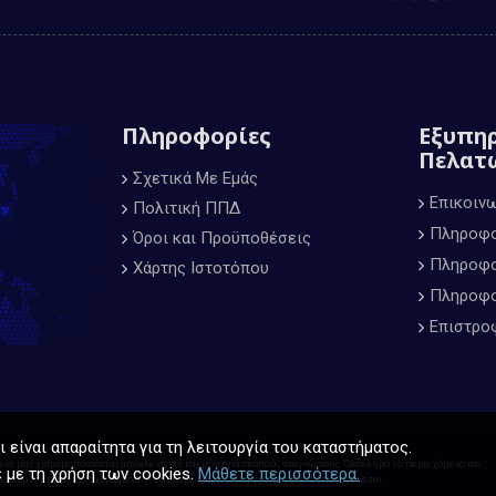
Πληροφορίες
Εξυπη
Πελατ
Σχετικά Με Εμάς
Επικοιν
Πολιτική ΠΠΔ
Πληροφο
Όροι και Προϋποθέσεις
Πληροφο
Χάρτης Ιστοτόπου
Πληροφο
Επιστρο
 είναι απαραίτητα για τη λειτουργία του καταστήματος.
μενα μας χρησιμοποιούνται αποκλειστικά και μόνο για σκοπούς αναγνώρισης. Oλόκληρο το περιεχόμενο και
 με τη χρήση των cookies.
Μάθετε περισσότερα.
 δικαιώματα είναι κατοχυρωμένα. Αντιγραφή χωρίς ρητή γραπτή άδεια απαγορεύεται.