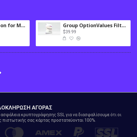
Logging Extension for MultiScraper Pro
Group OptionValues Filter/ColorDial for Journal 3x OC 2.3.x
$39.99
ΛΟΚΛΗΡΩΣΗ ΑΓΟΡΑΣ
ασφάλεια κρυπτογράφησης SSL για να διασφαλίσουμε ότι οι
ς πιστωτικής σας κάρτας προστατεύονται 100%.