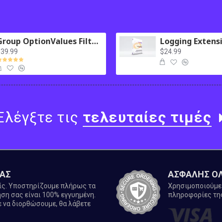
Group OptionValues Filter/ColorDial for Journal 3x OC 3.x
39.99
$24.99
Ελέγξτε τις
τελευταίες τιμές
ΜΑΣ
ΑΣΦΑΛΗΣ Ο
είς. Υποστηρίζουμε πλήρως τα
Χρησιμοποιούμε 
ση σας είναι 100% εγγυημένη.
πληροφορίες τη
 να διορθώσουμε, θα λάβετε