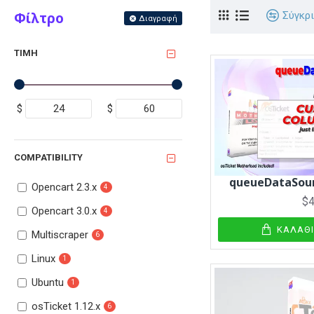
Φίλτρο
Σύγκρ
Διαγραφή
ΤΙΜΉ
$
$
COMPATIBILITY
queueDataSour
Opencart 2.3.x
4
$4
Opencart 3.0.x
4
ΚΑΛΆΘ
Multiscraper
6
Linux
1
Ubuntu
1
osTicket 1.12.x
6