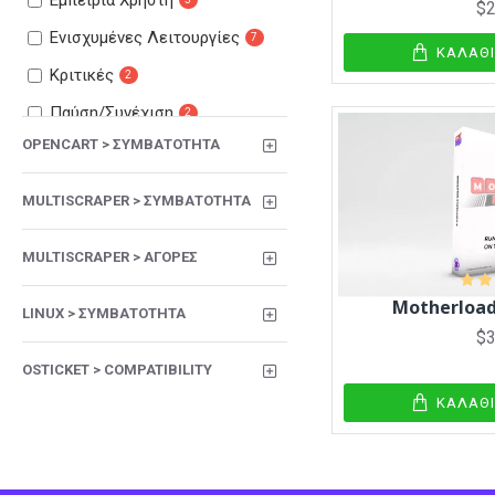
Εμπειρία Χρήστη
$2
Ενισχυμένες Λειτουργίες
7
ΚΑΛΆΘ
Κριτικές
2
Παύση/Συνέχιση
2
OPENCART > ΣΥΜΒΑΤΌΤΗΤΑ
Προϊόντα
2
Συνδυασμοί Επιλογών
1
MULTISCRAPER > ΣΥΜΒΑΤΌΤΗΤΑ
Υποστήριξη
1
MULTISCRAPER > ΑΓΟΡΈΣ
Motherload
LINUX > ΣΥΜΒΑΤΌΤΗΤΑ
$3
OSTICKET > COMPATIBILITY
ΚΑΛΆΘ