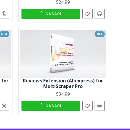
$24.99
ΚΑΛΆΘΙ
ΝΈΑ
ΝΈΑ
 for
Reviews Extension (Aliexpress) for
MultiScraper Pro
$34.99
ΚΑΛΆΘΙ