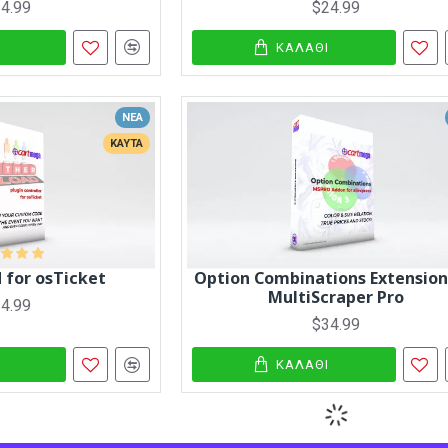
4.99
$24.99
Ι
ΚΑΛΆΘΙ
ΝΈΑ
ΚΑΥΤΆ
 for osTicket
Option Combinations Extension
MultiScraper Pro
4.99
$34.99
Ι
ΚΑΛΆΘΙ