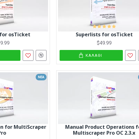
 for osTicket
Superlists for osTicket
9.99
$49.99
Ι
ΚΑΛΆΘΙ
ΝΈΑ
n for MultiScraper
Manual Product Operations f
Pro
Multiscraper Pro OC 2.3.x