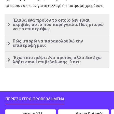
το προϊόν σε εμάς για ανταλλαγή ή επιστροφή χρημάτων.
Έλαβα ένα προϊόν το οποίο δεν είναι
ακριβώς αυτό που παρήγγειλα. Πώς μπορώ
να το επιστρέψω;
Πώς μπορώ να παρακολουθώ την
επιστροφή μου;
Έχω επιστρέψει ένα προϊόν, αλλά δεν έχω
λάβει email επιβεβαίωσης. Γιατί;
ΠΕΡΙΣΣΌΤΕΡΟ ΠΡΟΒΕΒΛΗΜΈΝΑ
snappy VPS
Group OptionValues Filter/ColorDial for Journal 3x OC 3.x