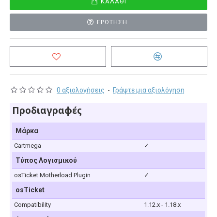
ΚΑΛΆΘΙ
ΕΡΏΤΗΣΗ
0 αξιολογήσεις
-
Γράψτε μια αξιολόγηση
Προδιαγραφές
Μάρκα
Cartmega
✓
Τύπος Λογισμικού
osTicket Motherload Plugin
✓
osTicket
Compatibility
1.12.x - 1.18.x