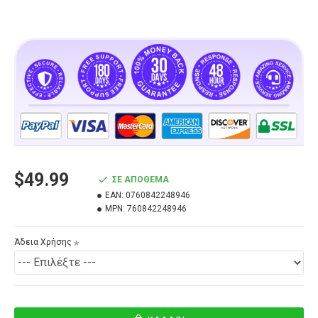
$49.99
ΣΕ ΑΠΌΘΕΜΑ
EAN:
0760842248946
MPN:
760842248946
Άδεια Χρήσης