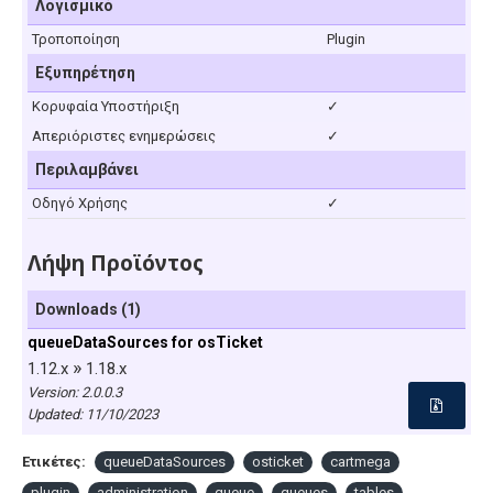
Λογισμικό
Τροποποίηση
Plugin
Εξυπηρέτηση
Κορυφαία Υποστήριξη
✓
Απεριόριστες ενημερώσεις
✓
Περιλαμβάνει
Οδηγό Χρήσης
✓
Λήψη Προϊόντος
Downloads (1)
queueDataSources for osTicket
»
1.12.x
1.18.x
Version: 2.0.0.3
Updated:
11/10/2023
Ετικέτες:
queueDataSources
osticket
cartmega
plugin
administration
queue
queues
tables