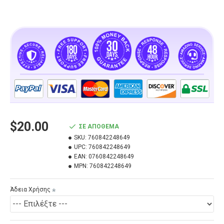
$20.00
ΣΕ ΑΠΌΘΕΜΑ
SKU:
760842248649
UPC:
760842248649
EAN:
0760842248649
MPN:
760842248649
Άδεια Χρήσης