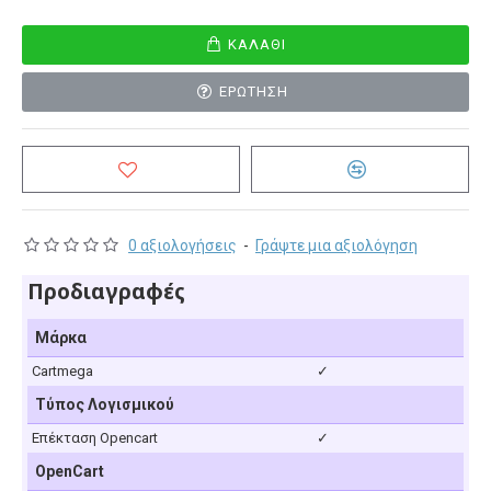
ΚΑΛΆΘΙ
ΕΡΏΤΗΣΗ
0 αξιολογήσεις
-
Γράψτε μια αξιολόγηση
Προδιαγραφές
Μάρκα
Cartmega
✓
Τύπος Λογισμικού
Επέκταση Opencart
✓
OpenCart