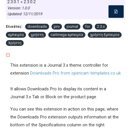
2.3.0.1 » 2.3.0.2
Version: 1.0.0
Updated:
12/11/2019
Ετικέτες:
downloads
pro
journal
for
2.3.x
εμπειρία
χρήστη
cartmega εμπειρία
χρήστη Εμπειρία
Χρήστη
This extension is a Journal 3.x theme controller for
extension
Downloads Pro from opencart-templates.co.uk
.
It allows Downloads Pro to display its content in a
Journal 3.x Tab or Block on the product page.
You can see this extension in action on this page, where
the Downloads Pro extension outputs information at the
bottom of the Specifications column on the right.