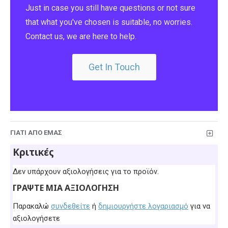
Just in case you still have questions or not sure
that what you've chosen is suitable, no worries.
Contact us, we are here to help.
Get In Touch
ΓΙΑΤΊ ΑΠΌ ΕΜΆΣ
Κριτικές
Δεν υπάρχουν αξιολογήσεις για το προϊόν.
ΓΡΆΨΤΕ ΜΙΑ ΑΞΙΟΛΌΓΗΣΗ
Παρακαλώ
συνδεθείτε
ή
δημιουργήστε λογαριασμό
για να
αξιολογήσετε